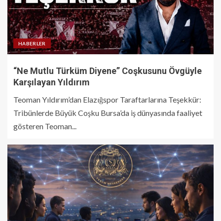
HABERLER
“Ne Mutlu Türküm Diyene” Coşkusunu Övgüyle
Karşılayan Yıldırım
Teoman Yıldırım’dan Elazığspor Taraftarlarına Teşekkür:
Tribünlerde Büyük Coşku Bursa’da iş dünyasında faaliyet
gösteren Teoman...