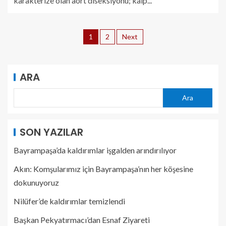
karakterize olan aort diseksiyonu; kalp...
1
2
Next
ARA
Ara
SON YAZILAR
Bayrampaşa’da kaldırımlar işgalden arındırılıyor
Akın: Komşularımız için Bayrampaşa’nın her köşesine
dokunuyoruz
Nilüfer’de kaldırımlar temizlendi
Başkan Pekyatırmacı’dan Esnaf Ziyareti