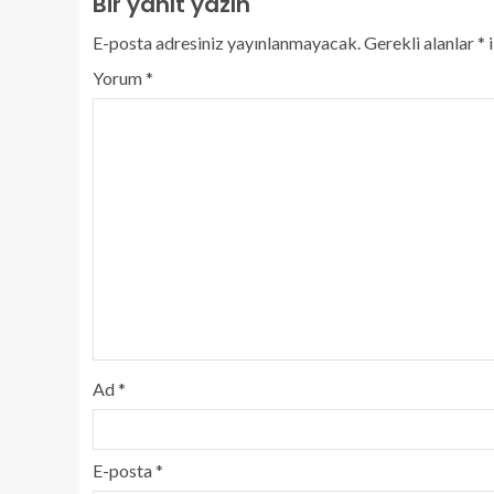
Bir yanıt yazın
E-posta adresiniz yayınlanmayacak.
Gerekli alanlar
*
i
Yorum
*
Ad
*
E-posta
*