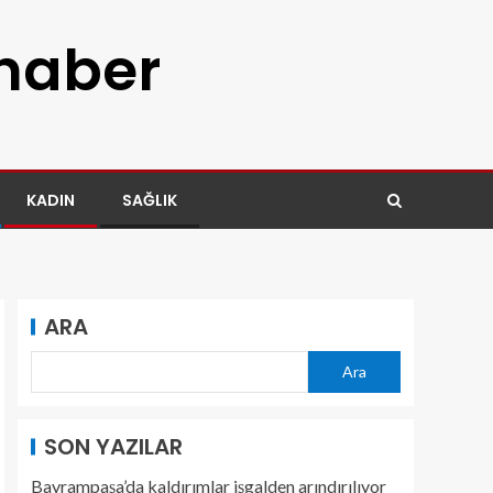
 haber
KADIN
SAĞLIK
ARA
Ara
SON YAZILAR
Bayrampaşa’da kaldırımlar işgalden arındırılıyor