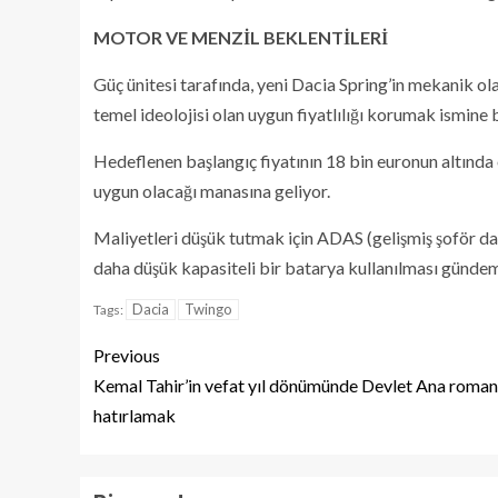
MOTOR VE MENZİL BEKLENTİLERİ
Güç ünitesi tarafında, yeni Dacia Spring’in mekanik ol
temel ideolojisi olan uygun fiyatlılığı korumak ismine b
Hedeflenen başlangıç fiyatının 18 bin euronun altında
uygun olacağı manasına geliyor.
Maliyetleri düşük tutmak için ADAS (gelişmiş şoför da
daha düşük kapasiteli bir batarya kullanılması gündeme
Dacia
Twingo
Tags:
Previous
Kemal Tahir’in vefat yıl dönümünde Devlet Ana roman
hatırlamak