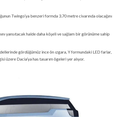
uğunun Twingo’ya benzeri formda 3.70 metre civarında olacağını
anını yansıtacak halde daha köşeli ve sağlam bir görünüme sahip
dellerinde gördüğümüz ince ön ızgara, Y formundaki LED farlar,
si üzere Dacia’ya has tasarım ögeleri yer alıyor.