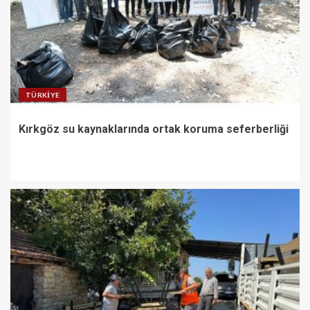
TÜRKIYE
Kırkgöz su kaynaklarında ortak koruma seferberliği