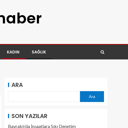
 haber
KADIN
SAĞLIK
ARA
Ara
SON YAZILAR
Bayraklı’da İnşaatlara Sıkı Denetim