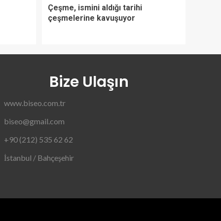
Çeşme, ismini aldığı tarihi
çeşmelerine kavuşuyor
Bize Ulaşın
www.biseo.com.tr
biseo@gmail.com
+90 (212) 535 62 62
İstanbul / Bahçeşehir