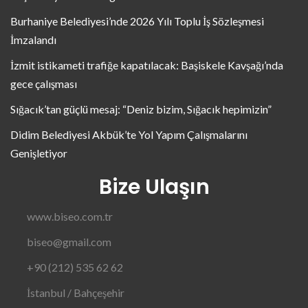
Burhaniye Belediyesi’nde 2026 Yılı Toplu İş Sözleşmesi
İmzalandı
İzmit istikameti trafiğe kapatılacak: Başiskele Kavşağı’nda
gece çalışması
Sığacık’tan güçlü mesaj: “Deniz bizim, Sığacık hepimizin”
Didim Belediyesi Akbük’te Yol Yapım Çalışmalarını
Genişletiyor
Bize Ulaşın
www.biseo.com.tr
biseo@gmail.com
+90 (212) 535 62 62
İstanbul / Bahçeşehir