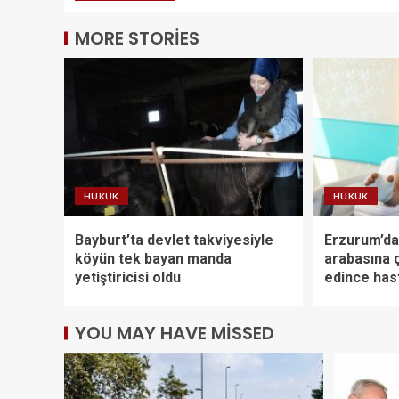
MORE STORIES
HUKUK
HUKUK
Bayburt’ta devlet takviyesiyle
Erzurum’da
köyün tek bayan manda
arabasına 
yetiştiricisi oldu
edince has
YOU MAY HAVE MISSED