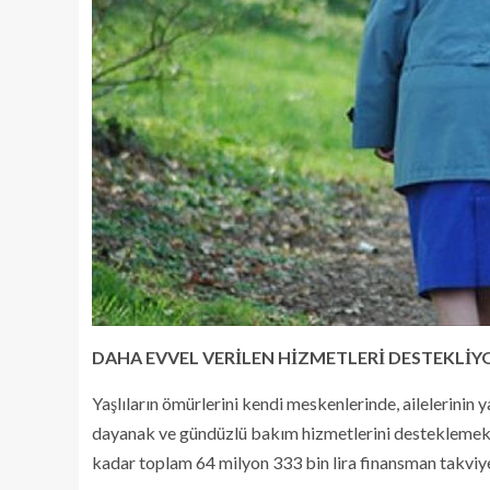
DAHA EVVEL VERİLEN HİZMETLERİ DESTEKLİY
Yaşlıların ömürlerini kendi meskenlerinde, ailelerinin
dayanak ve gündüzlü bakım hizmetlerini desteklemek 
kadar toplam 64 milyon 333 bin lira finansman takviye